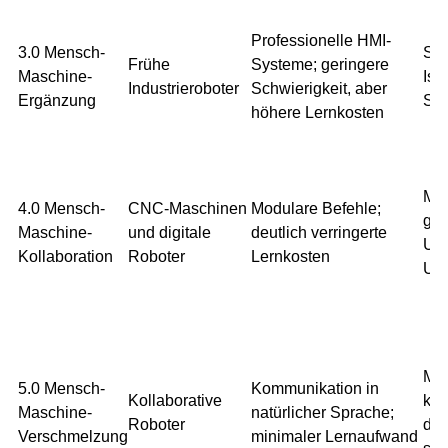
Professionelle HMI-
3.0 Mensch-
Str
Frühe
Systeme; geringere
Maschine-
Iso
Industrieroboter
Schwierigkeit, aber
Ergänzung
Sic
höhere Lernkosten
Mas
4.0 Mensch-
CNC-Maschinen
Modulare Befehle;
ges
Maschine-
und digitale
deutlich verringerte
Umg
Kollaboration
Roboter
Lernkosten
Unf
Mas
5.0 Mensch-
Kommunikation in
Kollaborative
kei
Maschine-
natürlicher Sprache;
Roboter
dar
Verschmelzung
minimaler Lernaufwand