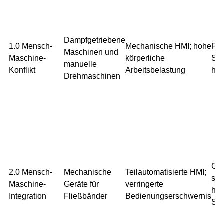
Dampfgetriebene
1.0 Mensch-
Mechanische HMI; hohe
Fas
Maschinen und
Maschine-
körperliche
Sic
manuelle
Konflikt
Arbeitsbelastung
häu
Drehmaschinen
Gro
2.0 Mensch-
Mechanische
Teilautomatisierte HMI;
sta
Maschine-
Geräte für
verringerte
häu
Integration
Fließbänder
Bedienungserschwernis
Sic