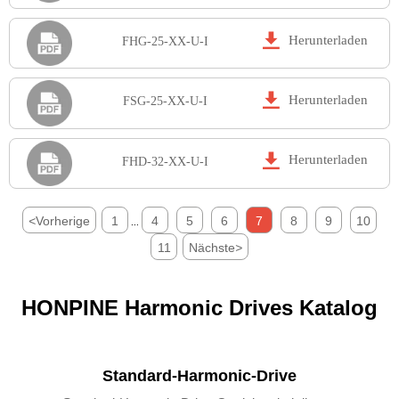

Herunterladen
FHG-25-XX-U-I

Herunterladen
FSG-25-XX-U-I

Herunterladen
FHD-32-XX-U-I
<
Vorherige
1
4
5
6
7
8
9
10
...
11
Nächste
>
HONPINE Harmonic Drives Katalog
Standard-Harmonic-Drive