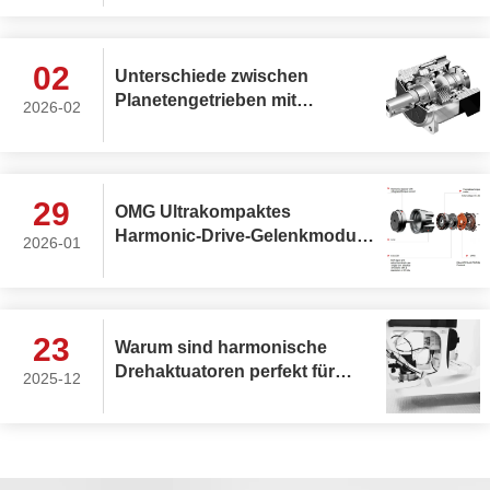
Gelenkaktuatoren die ideale
Wahl für die oberen und
unteren Gliedmaßen
02
Unterschiede zwischen
humanoider Roboter?
Planetengetrieben mit
2026-02
Stirnrädern und
Planetengetrieben mit
Schrägverzahnung
29
OMG Ultrakompaktes
Harmonic-Drive-Gelenkmodul
2026-01
mit integriertem
Drehmomentsensor
23
Warum sind harmonische
Drehaktuatoren perfekt für
2025-12
medizinische Geräte?