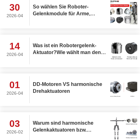
30
So wählen Sie Roboter-
Gelenkmodule für Arme,
2026-04
Rumpf, Kopf und Beine in
AGV- und humanoiden
Robotern aus
14
Was ist ein Robotergelenk-
Aktuator?Wie wählt man den
2026-04
besten rotierenden
Robotergelenk-Aktuator aus?
01
DD-Motoren VS harmonische
Drehaktuatoren
2026-04
03
Warum sind harmonische
Gelenkaktuatoren bzw.
2026-02
planetarische