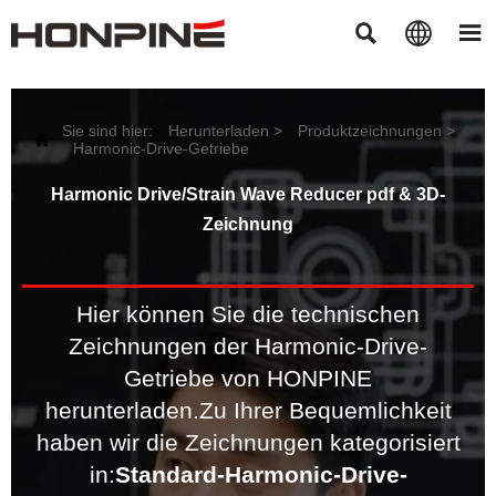



Sie sind hier:
Herunterladen
>
Produktzeichnungen
>

Harmonic-Drive-Getriebe
Harmonic Drive/Strain Wave Reducer pdf & 3D-
Zeichnung
Hier können Sie die technischen
Zeichnungen der Harmonic-Drive-
Getriebe von HONPINE
herunterladen.
Zu Ihrer Bequemlichkeit
haben wir die Zeichnungen kategorisiert
in:
Standard-Harmonic-Drive-