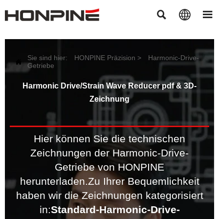



Sie sind hier:
HONPINE Präzision
>
Harmonic-Drive-

Getriebe
Harmonic Drive/Strain Wave Reducer pdf & 3D-
Zeichnung
Hier können Sie die technischen
Zeichnungen der Harmonic-Drive-
Getriebe von HONPINE
herunterladen.
Zu Ihrer Bequemlichkeit
haben wir die Zeichnungen kategorisiert
in:
Standard-Harmonic-Drive-