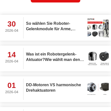
30
So wählen Sie Roboter-
Gelenkmodule für Arme,
2026-04
Rumpf, Kopf und Beine in
AGV- und humanoiden
Robotern aus
14
Was ist ein Robotergelenk-
Aktuator?Wie wählt man den
2026-04
besten rotierenden
Robotergelenk-Aktuator aus?
01
DD-Motoren VS harmonische
Drehaktuatoren
2026-04