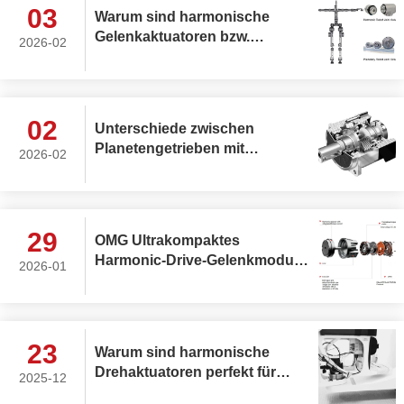
03
Warum sind harmonische
Gelenkaktuatoren bzw.
2026-02
planetarische
Gelenkaktuatoren die ideale
Wahl für die oberen und
unteren Gliedmaßen
02
Unterschiede zwischen
humanoider Roboter?
Planetengetrieben mit
2026-02
Stirnrädern und
Planetengetrieben mit
Schrägverzahnung
29
OMG Ultrakompaktes
Harmonic-Drive-Gelenkmodul
2026-01
mit integriertem
Drehmomentsensor
23
Warum sind harmonische
Drehaktuatoren perfekt für
2025-12
medizinische Geräte?