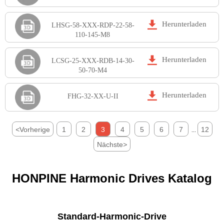

Herunterladen
LHSG-58-XXX-RDP-22-58-
110-145-M8

Herunterladen
LCSG-25-XXX-RDB-14-30-
50-70-M4

Herunterladen
FHG-32-XX-U-II
<
Vorherige
1
2
3
4
5
6
7
12
...
Nächste
>
HONPINE Harmonic Drives Katalog
Standard-Harmonic-Drive