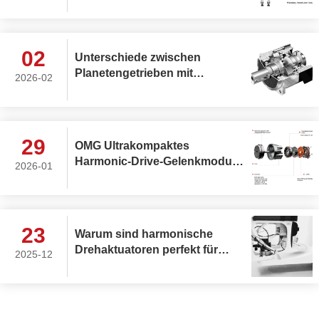
planetarische
Gelenkaktuatoren die ideale
Wahl für die oberen und
unteren Gliedmaßen
02
Unterschiede zwischen
humanoider Roboter?
Planetengetrieben mit
2026-02
Stirnrädern und
Planetengetrieben mit
Schrägverzahnung
29
OMG Ultrakompaktes
Harmonic-Drive-Gelenkmodul
2026-01
mit integriertem
Drehmomentsensor
23
Warum sind harmonische
Drehaktuatoren perfekt für
2025-12
medizinische Geräte?