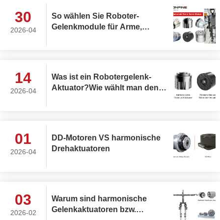
30
So wählen Sie Roboter-
Gelenkmodule für Arme,
2026-04
Rumpf, Kopf und Beine in
AGV- und humanoiden
Robotern aus
14
Was ist ein Robotergelenk-
Aktuator?Wie wählt man den
2026-04
besten rotierenden
Robotergelenk-Aktuator aus?
01
DD-Motoren VS harmonische
Drehaktuatoren
2026-04
03
Warum sind harmonische
Gelenkaktuatoren bzw.
2026-02