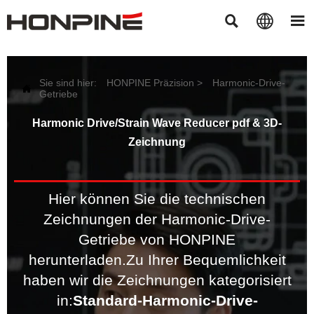



Sie sind hier:
HONPINE Präzision
>
Harmonic-Drive-

Getriebe
Harmonic Drive/Strain Wave Reducer pdf & 3D-
Zeichnung
Hier können Sie die technischen
Zeichnungen der Harmonic-Drive-
Getriebe von HONPINE
herunterladen.
Zu Ihrer Bequemlichkeit
haben wir die Zeichnungen kategorisiert
in:
Standard-Harmonic-Drive-