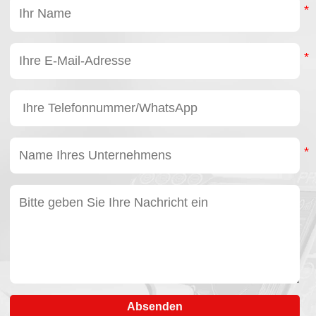
ab. Die Harmonic-
Getriebemotoren von
HONPINE
kombinieren nahezu
spielfreien Betrieb,
kompakte
Abmessungen, eine
hohe
Drehmomentdichte
und
außergewöhnliche
Positioniergenauigkeit
und sind damit eine
ideale Lösung für
Inspektionsroboter der
nächsten Generation.
Absenden