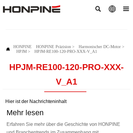



HONPINE
HONPINE Präzision
>
Harmonischer DC-Motor
>

HPJM
>
HPJM-RE100-120-PRO-XXX-V_A1
HPJM-RE100-120-PRO-XXX-
V_A1
Hier ist der Nachrichteninhalt
Mehr lesen
Erfahren Sie mehr über die Geschichte von HONPINE
und Branchentrends im Zusammenhang mit