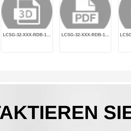
e
ll,
h
en
19-
LCSG-32-XXX-RDB-14-
LCSG-32-XXX-RDB-14-
es
30-50-70-M5
30-50-70-M5
n
en
H
gen
rer
AKTIEREN SI