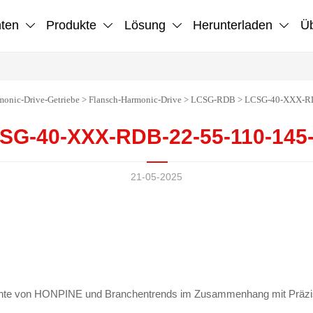
hten
Produkte
Lösung
Herunterladen
Üb




monic-Drive-Getriebe
>
Flansch-Harmonic-Drive
>
LCSG-RDB
>
LCSG-40-XXX-RD
SG-40-XXX-RDB-22-55-110-145
21-05-2025
chte von HONPINE und Branchentrends im Zusammenhang mit Präzis