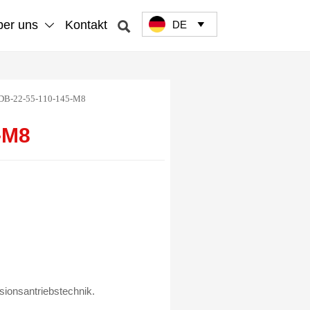
er uns
Kontakt
DE



B-22-55-110-145-M8
-M8
ionsantriebstechnik.