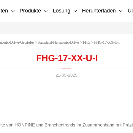
hten
Produkte
Lösung
Herunterladen
Üb




monic-Drive-Getriebe
>
Standard-Harmonic-Drive
>
FHG
>
FHG-17-XX-U-I
FHG-17-XX-U-I
21-05-2025
chte von HONPINE und Branchentrends im Zusammenhang mit Präzis