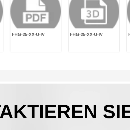
P
S
S
f
d
a
FHG-25-XX-U-IV
FHG-25-XX-U-IV
E
A
m
r
AKTIEREN SI