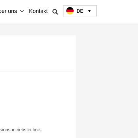
er uns
Kontakt
DE



ionsantriebstechnik.