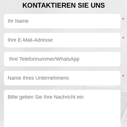
Zusammenhang mit
KONTAKTIEREN SIE UNS
ihrer
Produktpositionierung.