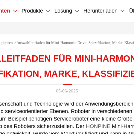
hten
Produkte
Lösung
Herunterladen
Ü




igkeiten
>
Auswahlleitfaden für Mini-Harmonic-Drive: Spezifikation, Marke, Klassi
EITFADEN FÜR MINI-HARMON
FIKATION, MARKE, KLASSIFIZ
05-06-2025
senschaft und Technologie wird der Anwendungsbereich 
 und serviceorientierter Ebenen. Roboter in verschiedene
Zum Beispiel benötigen Serviceroboter eine kleine Größ
eb des Roboters sicherzustellen. Der
HONPINE
Mini-Harm
e entwickelt, wurde vom Markt verifiziert und kann in M