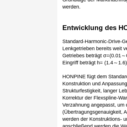
werden.
Entwicklung des H
Standard-Harmonic-Drive-Ge
Lenkgetrieben bereits weit 
Getriebes beträgt σ=(0.01～0
Eingriff beträgt h= (1.4～1.
HONPINE fügt dem Standard-H
Konstruktion und Anpassung 
Strukturfestigkeit, langer L
Korrektur der Flexspline-Wan
Verzahnung angepasst, um d
(Übertragungsgenauigkeit, 
werden der Konstruktions- u
anschließend werden die Wer