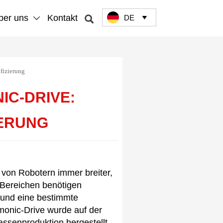
ber uns
Kontakt
DE



fizierung
IC-DRIVE:
IERUNG
von Robotern immer breiter,
n Bereichen benötigen
e und eine bestimmte
onic-Drive wurde auf der
assenproduktion hergestellt