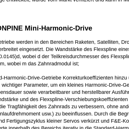
ONPINE Mini-Harmonic-Drive
triebe werden in den Bereichen Raketen, Satelliten, D
verbreitet eingesetzt. Die Wandstärke des Flexspline ei
.0145)d, wobei d der Teilkreisdurchmesser des Flexspli
6)m, wobei m das Zahnradmodul ist;
armonic-Drive-Getriebe Korrekturkoeffizienten hinzu u
wichtiger Parameter, um ein kleines Harmonic-Drive-Ge
ebensdauer sowie verarbeitbarer und herstellbarer Ausfüh
dstärke und des Flexspline-Verschiebungskoeffizienten wi
ie Tragfähigkeit des Zahnrads zu verbessern, ohne a
Anlaufdrehmoment usw.) zu beeinflussen. Durch die Beg
nd Fertigungszyklus kleiner Servos verkürzt und F&E-Ko
te innerhalb des Bereichs iterativ in die Standard-Harm