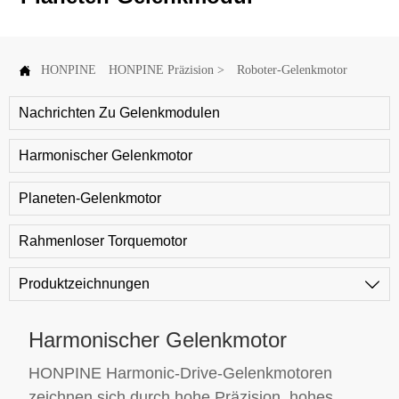
kundenspezifische Gelenkmodule benötigen, bieten wir
auch die kritische Antriebskomponente - rahmenlose
Torquemotoren - als eigenständige Produkte in dieser

HONPINE
HONPINE Präzision
>
Roboter-Gelenkmotor
Kategorie an.Zusätzlich zu Robotikanwendungen werden
Gelenkmodule auch eingesetzt
Nachrichten Zu Gelenkmodulen
in:Halbleiterausrüstung,Photovoltaikausrüstung,medizinische
Präzisionsgeräte,3C-Ausrüstung,Optische Geräte
Harmonischer Gelenkmotor
Planeten-Gelenkmotor
Rahmenloser Torquemotor
Produktzeichnungen

Harmonischer Gelenkmotor
HONPINE Harmonic-Drive-Gelenkmotoren
zeichnen sich durch hohe Präzision, hohes