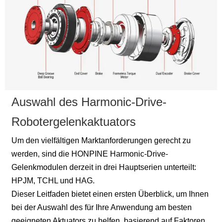
werden heute häufig in
durch eine effiziente
den J1–J6-Gelenken von
Magnetfeldinteraktion und
kollaborativen Robotern
ist dadurch ideal für
und Zweiarmrobotern, den
hochpräzise
Laufgelenken von
Anwendungen wie
vierbeinigen Robotern und
Robotergelenke und
den flexiblen Gelenken
industrielle
humanoider Roboter
Automatisierung. Sie
eingesetzt.
ermöglicht den direkten
Lastantrieb und minimiert
mechanische
Auswahl des Harmonic-Drive-
Übertragungsverluste.
Robotergelenkaktuators
Um den vielfältigen Marktanforderungen gerecht zu
werden, sind die HONPINE Harmonic-Drive-
Gelenkmodulen derzeit in drei Hauptserien unterteilt:
HPJM, TCHL und HAG.
Dieser Leitfaden bietet einen ersten Überblick, um Ihnen
bei der Auswahl des für Ihre Anwendung am besten
geeigneten Aktuators zu helfen, basierend auf Faktoren