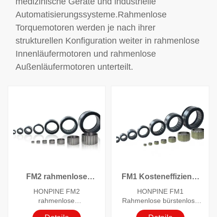
kompaktem
medizinische Geräte und industrielle
Leichtbaudesign ist das
Automatisierungssysteme.Rahmenlose
Standard-
Torquemotoren werden je nach ihrer
Planetengetriebe-
Gelenkmodul zur
strukturellen Konfiguration weiter in rahmenlose
bevorzugten Lösung für
Innenläufermotoren und rahmenlose
Hochlastantriebe in
humanoiden Robotern,
Außenläufermotoren unterteilt.
Spezialrobotern, Logistik-
AGVs und der industriellen
Automatisierung geworden
und treibt Fortschritte bei
der Robotikleistung sowie
breitere
Anwendungsszenarien
voran.
FM2 rahmenlose
FM1 Kosteneffiziente
Robotermotoren mit
rahmenlose
HONPINE FM2
HONPINE FM1
hoher
bürstenlose
rahmenlose
Rahmenlose bürstenlose
Drehmomentdichte
Gleichstrommotoren
Torquemotoren für Robotik
Gleichstrommotoren