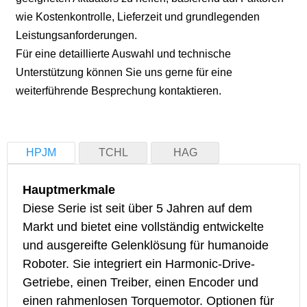
wie Kostenkontrolle, Lieferzeit und grundlegenden
Leistungsanforderungen.
Für eine detaillierte Auswahl und technische
Unterstützung können Sie uns gerne für eine
weiterführende Besprechung kontaktieren.
HPJM
TCHL
HAG
Hauptmerkmale
Hauptmerkmale
Hauptmerkmale
Diese neue Serie, die Ende 2025 auf den Markt
Diese neue Serie, die 2026 eingeführt wurde, ist
Diese Serie ist seit über 5 Jahren auf dem
kommen soll, verwendet ein selbst entwickeltes
mit der STO (Safe Torque Off)-Funktion
Markt und bietet eine vollständig entwickelte
Harmonic-Drive-Getriebe und ermöglicht dadurch
ausgestattet, um spezifische
und ausgereifte Gelenklösung für humanoide
eine bessere Kostenkontrolle. Standardmäßig ist
Sicherheitsanforderungen zu erfüllen. Sie
Roboter. Sie integriert ein Harmonic-Drive-
sie mit Dual-Encodern (Single-Turn-Absolutwert,
verwendet Harmonic-Drive-Getriebe von
Getriebe, einen Treiber, einen Encoder und
23-bit Auflösung) ausgestattet und unterstützt die
führenden inländischen Marken und gewährleistet
einen rahmenlosen Torquemotor. Optionen für
Kommunikationsprotokolle CAN FD und
dadurch eine hohe Produktzuverlässigkeit.