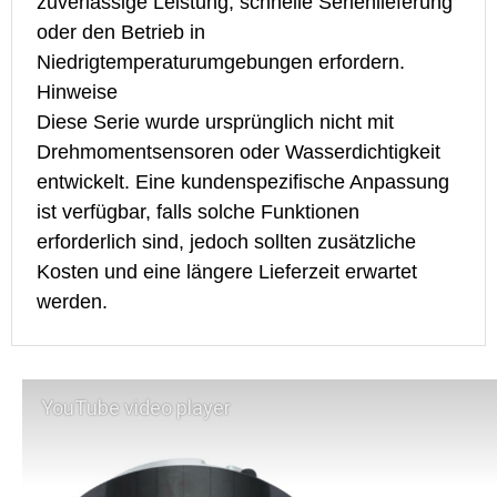
zuverlässige Leistung, schnelle Serienlieferung
Hinweise
Als neu eingeführte Serie wird die
oder den Betrieb in
Derzeit ist nur ein Übersetzungsverhältnis von
Produktionskapazität noch hochgefahren. Die
Niedrigtemperaturumgebungen erfordern.
101 verfügbar. Das vollständige Spektrum an
aktuelle Lieferzeit beträgt etwa 8–10 weeks.
Hinweise
Übersetzungsverhältnissen soll im Juni 2026
Diese Serie wurde ursprünglich nicht mit
eingeführt werden. Die aktuelle Lieferzeit beträgt
Drehmomentsensoren oder Wasserdichtigkeit
etwa 6 weeks.
entwickelt. Eine kundenspezifische Anpassung
ist verfügbar, falls solche Funktionen
erforderlich sind, jedoch sollten zusätzliche
Kosten und eine längere Lieferzeit erwartet
werden.
YouTube video player