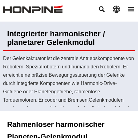



Integrierter harmonischer /
planetarer Gelenkmodul
Der Gelenkaktuator ist die zentrale Antriebskomponente von
Robotern, Spezialrobotern und humanoiden Robotern. Er
erreicht eine präzise Bewegungssteuerung der Gelenke
durch integrierte Komponenten wie Harmonic-Drive-
Getriebe oder Planetengetriebe, rahmenlose
Torquemotoren, Encoder und Bremsen.Gelenkmodulen
werden weiter unterteilt in:Harmonische Gelenkmodule mit
integrierten Antrieben,Planetare Gelenkmodule mit
Rahmenloser harmonischer
integrierten Antrieben,Drehaktuatoren mit externen
Antrieben.Um Kunden zu unterstützen, die
Planeten-Gelenkmodul