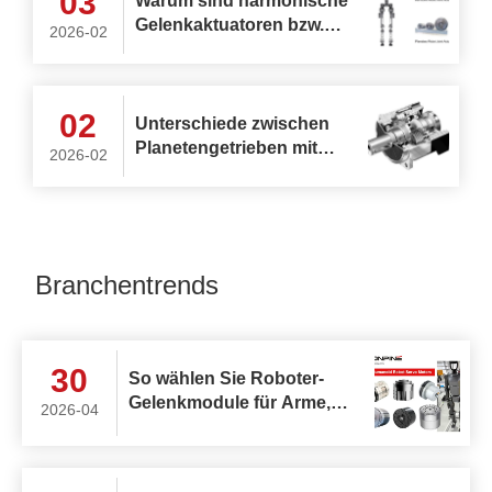
03
Warum sind harmonische
Gelenkaktuatoren bzw.
2026-02
planetarische
Gelenkaktuatoren die
ideale Wahl für die oberen
02
und unteren Gliedmaßen
Unterschiede zwischen
humanoider Roboter?
Planetengetrieben mit
2026-02
Stirnrädern und
Planetengetrieben mit
Schrägverzahnung
Branchentrends
30
So wählen Sie Roboter-
Gelenkmodule für Arme,
2026-04
Rumpf, Kopf und Beine in
AGV- und humanoiden
Robotern aus