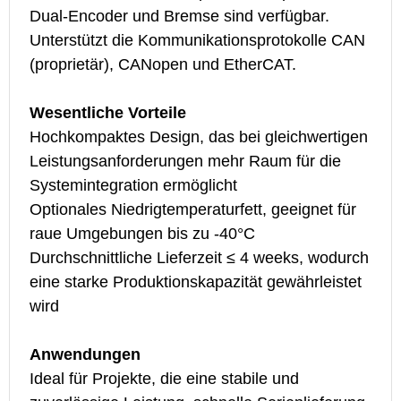
Dual-Encoder und Bremse sind verfügbar.
EtherCAT. Zu den optionalen Funktionen gehören
Unterstützt die Kommunikationsprotokolle
Unterstützt die Kommunikationsprotokolle CAN
eine Bremse und ein Drehmomentsensor. Der
CANopen und EtherCAT, mit optionaler Bremse
(proprietär), CANopen und EtherCAT.
integrierte Anschlusskabelbaum unterstützt die
und Drehmomentsensor.
Kabelführung durch die Hohlwelle und die
Wesentliche Vorteile
Kaskadierung von Modulen.
Wesentliche Vorteile
Hochkompaktes Design, das bei gleichwertigen
Erfüllt höhere Sicherheitsstandards
Leistungsanforderungen mehr Raum für die
Wesentliche Vorteile
Hervorragende Leistung und zuverlässige Qualität
Systemintegration ermöglicht
Deutlicher Kostenvorteil
der Kern-Getriebekomponenten
Optionales Niedrigtemperaturfett, geeignet für
Unterstützt Montagekonfigurationen vorne, seitlich
raue Umgebungen bis zu -40°C
und hinten und bietet hohe strukturelle Flexibilität
Anwendungen
Durchschnittliche Lieferzeit ≤ 4 weeks, wodurch
Das Kabelbaumdesign erleichtert die einfache
Ideal für Projekte mit klaren
eine starke Produktionskapazität gewährleistet
Systemintegration
Sicherheitsanforderungen oder bei denen die
wird
Zuverlässigkeit des Getriebes oberste Priorität
Anwendungen
hat.
Anwendungen
Ideal für kostenempfindliche Projekte mit hohen
Ideal für Projekte, die eine stabile und
Anforderungen an die Installationsflexibilität.
Hinweise