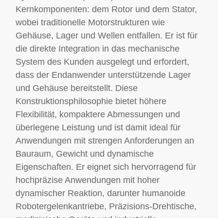
explosionsgeschützten
zwischen Antriebseinheiten
zu höherem Drehmoment,
Kernkomponenten: dem Rotor und dem Stator,
Zertifizierung: Begleitung
erheblich vereinfacht wird.
kleinerer Größe und
wobei traditionelle Motorstrukturen wie
während des gesamten
In Kombination mit einer
geringerem Gewicht. Im
Zertifizierungsprozesses,
hohlen
Vergleich zu Harmonic-
Gehäuse, Lager und Wellen entfallen. Er ist für
um Kunden zu helfen,
Durchgangsverdrahtungsstruktu
Gelenkmodulen weist das
die direkte Integration in das mechanische
häufige Konstruktionsfehler
werden Anwendung und
Planetengetriebe-
zu vermeiden und die
Integration der
System des Kunden ausgelegt und erfordert,
Gelenkmodul ein kleineres
Konformität zu
Antriebseinheiten
Untersetzungsverhältnis,
dass der Endanwender unterstützende Lager
beschleunigen.
komfortabler und
eine höhere
Schneller technischer
effizienter.
und Gehäuse bereitstellt. Diese
Ausgangsdrehzahl und
Support: Technische
eine höhere
Konstruktionsphilosophie bietet höhere
Servicezentren in den
Drehmomentdichte auf,
Flexibilität, kompaktere Abmessungen und
wichtigsten
wodurch es sich besser für
Industriegebieten
Anwendungen mit mittlerer
überlegene Leistung und ist damit ideal für
landesweit, mit Vor-Ort-
bis niedriger Last eignet.
Anwendungen mit strengen Anforderungen an
Reaktionszeit innerhalb
Wir bieten
von 48 Stunden.
Bauraum, Gewicht und dynamische
auch Anpassungsservices an,
die auf die spezifischen
Eigenschaften. Er eignet sich hervorragend für
Anforderungen der Kunden
hochpräzise Anwendungen mit hoher
zugeschnitten sind.
Mit Kernvorteilen
dynamischer Reaktion, darunter humanoide
wie Hochgeschwindigkeitsleistung,
Robotergelenkantriebe, Präzisions-Drehtische,
Stoßfestigkeit und