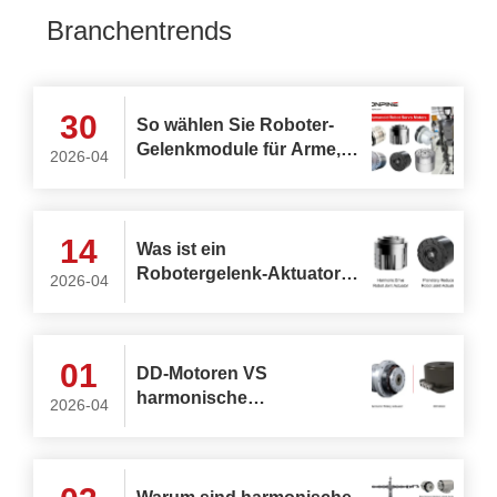
Branchentrends
30
So wählen Sie Roboter-
Gelenkmodule für Arme,
2026-04
Rumpf, Kopf und Beine in
AGV- und humanoiden
Robotern aus
14
Was ist ein
Robotergelenk-Aktuator?
2026-04
Wie wählt man den besten
rotierenden
Robotergelenk-Aktuator
01
aus?
DD-Motoren VS
harmonische
2026-04
Drehaktuatoren