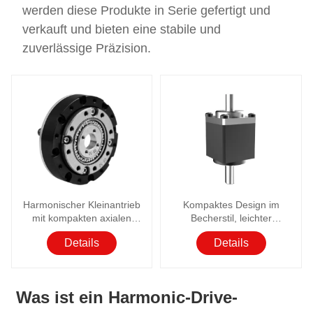
werden diese Produkte in Serie gefertigt und
verkauft und bieten eine stabile und
zuverlässige Präzision.
Harmonischer Kleinantrieb
Kompaktes Design im
mit kompakten axialen
Becherstil, leichter
Abmessungen im Topfhat-
Miniatur-Harmonic-Drive
Details
Details
Stil
Was ist ein Harmonic-Drive-