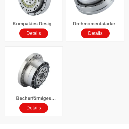
Kompaktes Design
Drehmomentstarkes
Hohes Drehmoment
Harmonic-
Details
Details
Hohe Belastung
Reduktionsgetriebe
Wellgetriebe
mit Hutprofil und
großer Hohlwelle
Becherförmiges
Harmonic Drive-
Details
Getriebe für hohes
Drehmoment und
schwere Lasten