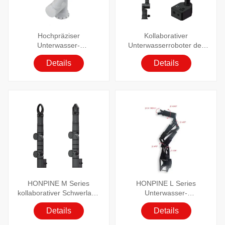
Hochpräziser
Kollaborativer
Unterwasser-
Unterwasserroboter der
Robotermanipulator der
HONPINE S Serie
Details
Details
HONPINE X Serie
HONPINE M Series
HONPINE L Series
kollaborativer Schwerlast-
Unterwasser-
Unterwasserroboter
Robotermanipulator
Details
Details