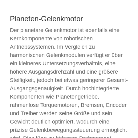
Planetengetriebemechanismus,
Dauerbetrieb. Seine
und Lenkungsmodule der
Servomotor, Bremse,
ruhige Leistung bei
Serien iGMH und iGML
Encoder,
niedriger Geschwindigkeit
auf den Markt gebracht.
Planeten-Gelenkmotor
Antriebscontroller und
und die präzise Steuerung
Diese Module integrieren
Radbaugruppe, in einer
machen ihn zu einer
die Kernkomponenten —
kompakten Einheit
Der planetare Gelenkmotor ist ebenfalls eine
idealen Antriebslösung für
einschließlich Servotreiber,
kombiniert. Dieses Modul
Kernkomponente von robotischen
Roboter in Reinigungs-,
Servomotor, Encoder und
verwendet
Desinfektions-,
Rad — in hohem Maße
Antriebssystemen. Im Vergleich zu
ein rahmenloses Torque-
Inspektions-, Liefer- und
und verbessern dadurch
Motor-Design, um die
harmonischen Gelenkmodulen verfügt er über
Führungsanwendungen.
die Raumausnutzung
Radbewegung direkt
ein kleineres Untersetzungsverhältnis, eine
innerhalb des
anzutreiben, ersetzt die
Robotfahrwerks erheblich.
traditionelle getrennte
höhere Ausgangsdrehzahl und eine größere
Lösung aus "Motor +
Steifigkeit, jedoch bei etwas geringerer Gesamt-
Getriebe + Rad" und
Ausgangsgenauigkeit. Durch hochintegrierte
verfügt über hochpräzise
Motion
Komponenten wie Planetengetriebe,
Controlsfähigkeiten. Es
rahmenlose Torquemotoren, Bremsen, Encoder
wird hauptsächlich
in AGVs (Automated
und Treiber werden seine Größe und sein
Guided Vehicles), AMRs
Gewicht deutlich optimiert, wodurch eine
(Autonomous Mobile
Robots) und industriellen
präzise Gelenkbewegungssteuerung ermöglicht
Automatisierungsanlagen