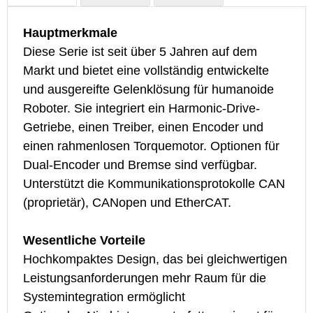
Hauptmerkmale
Hauptmerkmale
Hauptmerkmale
Diese neue Serie, die Ende 2025 auf den Markt
Diese neue Serie, die 2026 eingeführt wurde, ist
Diese Serie ist seit über 5 Jahren auf dem
kommen soll, verwendet ein selbst entwickeltes
mit der STO (Safe Torque Off)-Funktion
Markt und bietet eine vollständig entwickelte
Harmonic-Drive-Getriebe und ermöglicht dadurch
ausgestattet, um spezifische
und ausgereifte Gelenklösung für humanoide
eine bessere Kostenkontrolle. Standardmäßig ist
Sicherheitsanforderungen zu erfüllen. Sie
Roboter. Sie integriert ein Harmonic-Drive-
sie mit Dual-Encodern (Single-Turn-Absolutwert,
verwendet Harmonic-Drive-Getriebe von
Getriebe, einen Treiber, einen Encoder und
23-bit Auflösung) ausgestattet und unterstützt die
führenden inländischen Marken und gewährleistet
einen rahmenlosen Torquemotor. Optionen für
Kommunikationsprotokolle CAN FD und
dadurch eine hohe Produktzuverlässigkeit.
Dual-Encoder und Bremse sind verfügbar.
EtherCAT. Zu den optionalen Funktionen gehören
Unterstützt die Kommunikationsprotokolle
Unterstützt die Kommunikationsprotokolle CAN
eine Bremse und ein Drehmomentsensor. Der
CANopen und EtherCAT, mit optionaler Bremse
(proprietär), CANopen und EtherCAT.
integrierte Anschlusskabelbaum unterstützt die
und Drehmomentsensor.
Kabelführung durch die Hohlwelle und die
Wesentliche Vorteile
Kaskadierung von Modulen.
Wesentliche Vorteile
Hochkompaktes Design, das bei gleichwertigen
Erfüllt höhere Sicherheitsstandards
Leistungsanforderungen mehr Raum für die
Wesentliche Vorteile
Hervorragende Leistung und zuverlässige Qualität
Systemintegration ermöglicht
Deutlicher Kostenvorteil
der Kern-Getriebekomponenten