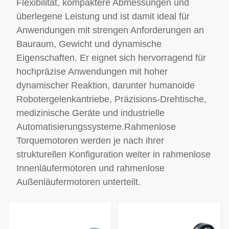
Flexibilität, kompaktere Abmessungen und
wichtigsten
wodurch es sich besser für
Industriegebieten
Anwendungen mit mittlerer
überlegene Leistung und ist damit ideal für
landesweit, mit Vor-Ort-
bis niedriger Last eignet.
Anwendungen mit strengen Anforderungen an
Reaktionszeit innerhalb
Wir bieten
von 48 Stunden.
Bauraum, Gewicht und dynamische
auch Anpassungsservices an,
die auf die spezifischen
Eigenschaften. Er eignet sich hervorragend für
Anforderungen der Kunden
hochpräzise Anwendungen mit hoher
zugeschnitten sind.
Mit Kernvorteilen
dynamischer Reaktion, darunter humanoide
wie Hochgeschwindigkeitsleistung,
Robotergelenkantriebe, Präzisions-Drehtische,
Stoßfestigkeit und
kompaktem
medizinische Geräte und industrielle
Leichtbaudesign ist das
Automatisierungssysteme.Rahmenlose
Standard-
Torquemotoren werden je nach ihrer
Planetengetriebe-
Gelenkmodul zur
strukturellen Konfiguration weiter in rahmenlose
bevorzugten Lösung für
Innenläufermotoren und rahmenlose
Hochlastantriebe in
humanoiden Robotern,
Außenläufermotoren unterteilt.
Spezialrobotern, Logistik-
AGVs und der industriellen
Automatisierung geworden
und treibt Fortschritte bei
der Robotikleistung sowie