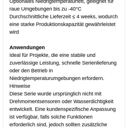
Optionales Niedrigtemperaturfett, geeignet für
Unterstützt Montagekonfigurationen vorne, seitlich
raue Umgebungen bis zu -40°C
und hinten und bietet hohe strukturelle Flexibilität
Anwendungen
Durchschnittliche Lieferzeit ≤ 4 weeks, wodurch
Das Kabelbaumdesign erleichtert die einfache
Ideal für Projekte mit klaren
eine starke Produktionskapazität gewährleistet
Systemintegration
Sicherheitsanforderungen oder bei denen die
wird
Zuverlässigkeit des Getriebes oberste Priorität
Anwendungen
hat.
Anwendungen
Ideal für kostenempfindliche Projekte mit hohen
Ideal für Projekte, die eine stabile und
Anforderungen an die Installationsflexibilität.
Hinweise
zuverlässige Leistung, schnelle Serienlieferung
Hinweise
Als neu eingeführte Serie wird die
oder den Betrieb in
Derzeit ist nur ein Übersetzungsverhältnis von
Produktionskapazität noch hochgefahren. Die
Niedrigtemperaturumgebungen erfordern.
101 verfügbar. Das vollständige Spektrum an
aktuelle Lieferzeit beträgt etwa 8–10 weeks.
Hinweise
Übersetzungsverhältnissen soll im Juni 2026
Diese Serie wurde ursprünglich nicht mit
eingeführt werden. Die aktuelle Lieferzeit beträgt
Drehmomentsensoren oder Wasserdichtigkeit
etwa 6 weeks.
entwickelt. Eine kundenspezifische Anpassung
ist verfügbar, falls solche Funktionen
erforderlich sind, jedoch sollten zusätzliche