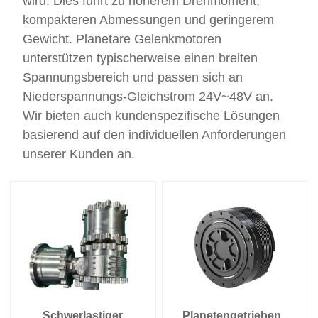
wird. Dies führt zu höherem Drehmoment,
eingesetzt und erfüllt die
kompakteren Abmessungen und geringerem
Anforderungen an
effizienten
Gewicht. Planetare Gelenkmotoren
Materialtransport in
unterstützen typischerweise einen breiten
Bereichen
wie Lagerlogistik und intelligenter
Spannungsbereich und passen sich an
Fertigung.
Niederspannungs-Gleichstrom 24V~48V an.
Radnabenmotoren zeigen
deutliche Vorteile bei
Wir bieten auch kundenspezifische Lösungen
der Steigerung der
basierend auf den individuellen Anforderungen
Anlageneffizienz, der
unserer Kunden an.
Senkung der
Gesamtkosten und
der Anpassung an
komplexe Szenarien.
Schwerlastiger
Planetengetriebene