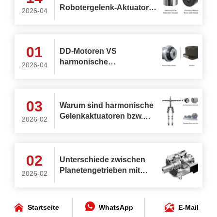
Robotergelenk-Aktuator?
2026-04
Wie wählt man den besten
rotierenden
Robotergelenk-Aktuator
01
aus?
DD-Motoren VS
harmonische
2026-04
Drehaktuatoren
03
Warum sind harmonische
Gelenkaktuatoren bzw.
2026-02
planetarische
Gelenkaktuatoren die
ideale Wahl für die oberen
02
und unteren Gliedmaßen
Unterschiede zwischen
humanoider Roboter?
Planetengetrieben mit
2026-02
Stirnrädern und
Planetengetrieben mit
Schrägverzahnung



Startseite
WhatsApp
E-Mail