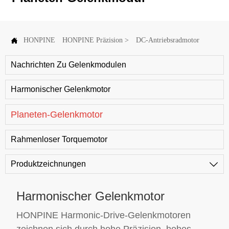
Gelenkmodule benötigen, bieten wir auch die kritische
Antriebskomponente - rahmenlose Torquemotoren - als
eigenständige Produkte in dieser Kategorie an.Zusätzlich zu

HONPINE
HONPINE Präzision
>
DC-Antriebsradmotor
Robotikanwendungen werden Gelenkmodule auch
eingesetzt
Nachrichten Zu Gelenkmodulen
in:Halbleiterausrüstung,Photovoltaikausrüstung,medizinische
Präzisionsgeräte,3C-Ausrüstung,Optische Geräte
Harmonischer Gelenkmotor
Planeten-Gelenkmotor
Rahmenloser Torquemotor
Produktzeichnungen

Harmonischer Gelenkmotor
HONPINE Harmonic-Drive-Gelenkmotoren
zeichnen sich durch hohe Präzision, hohes