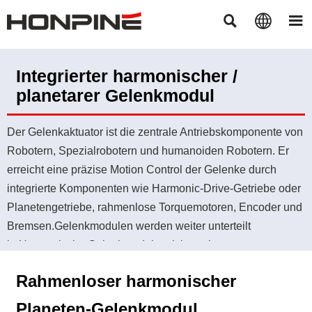



Integrierter harmonischer /
planetarer Gelenkmodul
Der Gelenkaktuator ist die zentrale Antriebskomponente von
Robotern, Spezialrobotern und humanoiden Robotern. Er
erreicht eine präzise Motion Control der Gelenke durch
integrierte Komponenten wie Harmonic-Drive-Getriebe oder
Planetengetriebe, rahmenlose Torquemotoren, Encoder und
Bremsen.Gelenkmodulen werden weiter unterteilt
in:Harmonische Gelenkmodule mit integrierten
Antrieben,Planetare Gelenkmodule mit integrierten
Rahmenloser harmonischer
Antrieben,Drehaktuatoren mit externen Antrieben.Um
Kunden zu unterstützen, die kundenspezifische
Planeten-Gelenkmodul