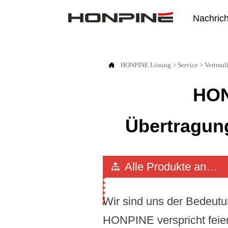
Nachric

HONPINE
Lösung
>
Service
>
Vertraul
HON
Übertragun
Alle Produkte ansehen

Wir sind uns der Bedeutu
HONPINE verspricht feier