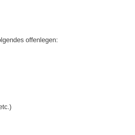
lgendes offenlegen:
tc.)