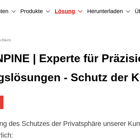
hten
Produkte
Lösung
Herunterladen
Ü




ichkeit
PINE | Experte für Präzisi
gslösungen - Schutz der 
ng des Schutzes der Privatsphäre unserer Ku
lich: