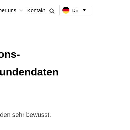
ber uns
Kontakt
DE



ons-
Kundendaten
nden sehr bewusst.