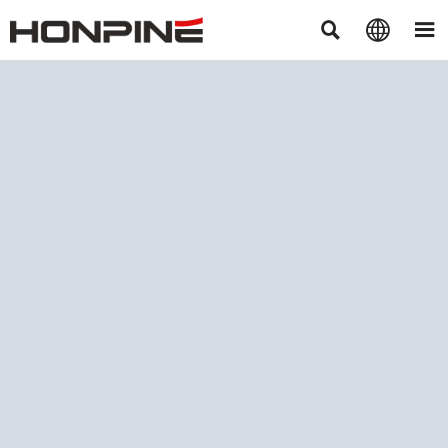


