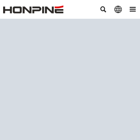


