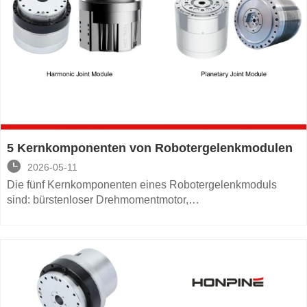
in der Robotik. Dieser Artikel zeigt, wie es HONPINE
gelungen ist, in diesem Wettlauf gegen die Zeit die Nase
vorn zu behalten。
5 Kernkomponenten von Robotergelenkmodulen

2026-05-11
Die fünf Kernkomponenten eines Robotergelenkmoduls
sind: bürstenloser Drehmomentmotor,
Untersetzungsgetriebe, Encoder, Bremse, und Treiber.
Zusammen bestimmen sie die Leistung, Präzision,
Reaktionsfähigkeit, und Sicherheit eines Roboters. Dieser
Artikel bietet einen umfassenden Überblick über diese
Schlüsselkomponenten.