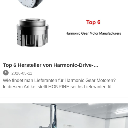
Top 6 Hersteller von Harmonic-Drive-
Getriebemotoren

2026-05-11
Wie findet man Lieferanten für Harmonic Gear Motoren?
In diesem Artikel stellt HONPINE sechs Lieferanten für
Harmonic Gear Motoren vor, mit einem klaren Vergleich ihrer
Stärken und Schwächen, damit Sie schnell die richtige
Lösung finden können.