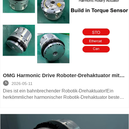
OMG Harmonic Drive Roboter-Drehaktuator mit
eingebautem Drehmomentsensor & STO

2026-05-11
Dies ist ein bahnbrechender Robotik-Drehaktuator!Ein
herkömmlicher harmonischer Robotik-Drehaktuator besteht
typischerweise aus einem Harmonic-Drive-Getriebe, einem
rahmenlosen Torquemotor, einem Encoder, einer
Treiberplatine und einem Gehäuse.
Diese verbesserte Version geht weit über das traditionelle
Design hinaus, indem im Inneren Platz für einen integrierten