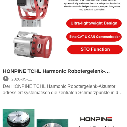
Praxis und Qualitätskontrolle—warum die
Zweitoberwellenprüfung notwendig ist und warum sie in der
modernen Roboterfertigung immer wichtiger wird.
HONPINE TCHL Harmonic Robotergelenk-
Aktuator: Lösung der zentralen

2026-05-11
Herausforderungen der Robotik
Der HONPINE TCHL Harmonic Robotergelenk-Aktuator
adressiert systematisch die zentralen Schmerzpunkte in der
Robotikentwicklung—begrenzte Leistung, komplexe
Integration und strukturelle Einschränkungen.